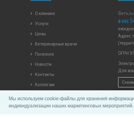
О клинике
Веткли
5
8 495
Услуги
ежеднев
Цены
Адрес: 
(террит
Ветеринарные врачи
ОГРН 3
Полезное
Электро
Новости
Для жа
Контакты
Схемы
Коллегам
Отзывы
Мы используем cookie-файлы для хранения информации 
Вопросы и ответы
индивидуализации наших маркетинговых мероприятий. 
© Ветеринарный центр Раденис.