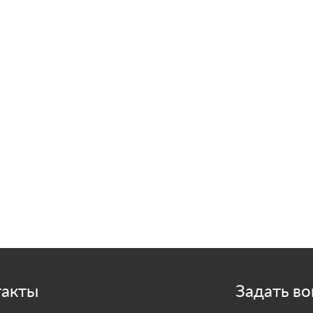
такты
Задать во