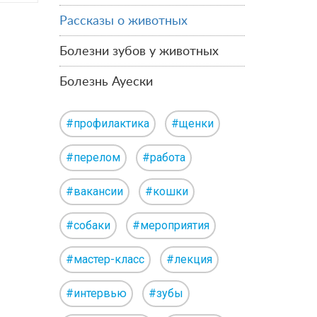
Рассказы о животных
Болезни зубов у животных
Болезнь Ауески
#профилактика
#щенки
#перелом
#работа
#вакансии
#кошки
#собаки
#мероприятия
#мастер-класс
#лекция
#интервью
#зубы