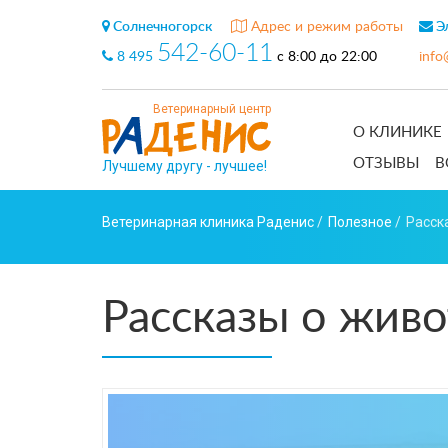
Солнечногорск
Адрес и режим работы
Эл
542-60-11
8 495
с 8:00 до 22:00
info
Ветеринарный центр
О КЛИНИКЕ
ОТЗЫВЫ
В
Лучшему другу - лучшее!
Ветеринарная клиника Раденис
/
Полезное
/
Расск
Рассказы о жив