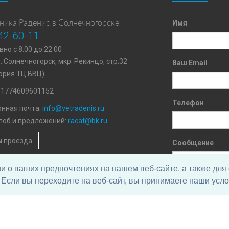
ника Раденис в Солнечногорске
Имя
42-60-11
но с 8.00 до 22.00
г. Солнечногорск, мкр. Рекинцо, стр.32
Ваш Email
ория ТЦ ВВЦ).
11774609601152
Телефон
нная почта:
info@vetradenis.ru
лоб и предложений:
racat@bk.ru
 проезда
Сообщение
о ваших предпочтениях на нашем веб-сайте, а также для 
Если вы переходите на веб-сайт, вы принимаете наши усло
Нажимая на кнопк