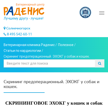
Ветеринарный центр
Tog
Лучшему другу - лучшее!
navi
Солнечногорск
8 495 542-60-11
Ветеринарная клиника Раденис
/
Полезное
/
Статьи по кардиологии
/
Скрининг предоперационный. ЭХОКГ у собак и кошек.
Скрининг предоперационный. ЭХОКГ у собак и
кошек.
СКРИНИНГОВОЕ ЭХОКГ у кошек и собак