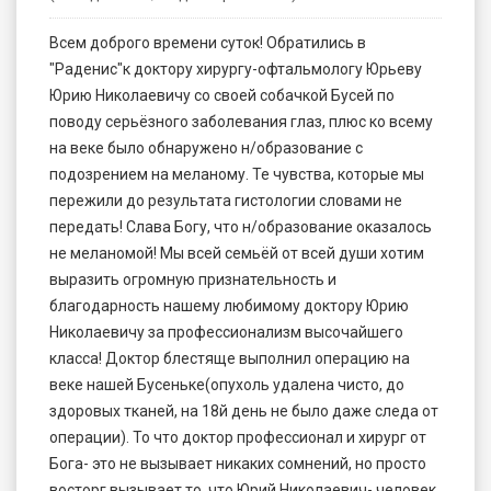
Всем доброго времени суток! Обратились в
"Раденис"к доктору хирургу-офтальмологу Юрьеву
Юрию Николаевичу со своей собачкой Бусей по
поводу серьёзного заболевания глаз, плюс ко всему
на веке было обнаружено н/образование с
подозрением на меланому. Те чувства, которые мы
пережили до результата гистологии словами не
передать! Слава Богу, что н/образование оказалось
не меланомой! Мы всей семьёй от всей души хотим
выразить огромную признательность и
благодарность нашему любимому доктору Юрию
Николаевичу за профессионализм высочайшего
класса! Доктор блестяще выполнил операцию на
веке нашей Бусеньке(опухоль удалена чисто, до
здоровых тканей, на 18й день не было даже следа от
операции). То что доктор профессионал и хирург от
Бога- это не вызывает никаких сомнений, но просто
восторг вызывает то, что Юрий Николаевич- человек