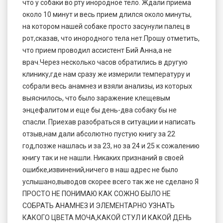
что у собаки во рту инородное тело. Ждали приема
около 10 минут и весь прием длился около минуты,
на котором нашей собаке просто засунули палец в
рот,сказав, что инородного тела нет.Прошу отметить,
что прием проводил ассистент Бий Анна,а не
врач.Через несколько часов обратились в другую
клинику,где нам сразу же измерили температуру и
собрали весь анамнез и взяли анализы, из которых
выяснилось, что было заражение клещевым
энцефалитом и еще бы день-два собаку бы не
спасли. Приехав разобраться в ситуации и написать
отзыв,нам дали абсолютно пустую книгу за 22
год,позже нашлась и за 23, но за 24 и 25 к сожалению
книгу так и не нашли. Никаких признаний в своей
ошибке,извинений,ничего в наш адрес не было
услышано,выводов скорее всего так же не сделано Я
ПРОСТО НЕ ПОНИМАЮ КАК СОЖНО БЫЛО НЕ
СОБРАТЬ АНАМНЕЗ И ЭЛЕМЕНТАРНО УЗНАТЬ
КАКОГО ЦВЕТА МОЧА,КАКОЙ СТУЛ И КАКОЙ ДЕНЬ