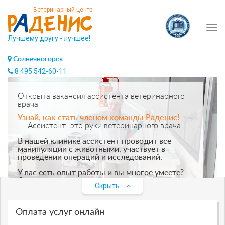
Ветеринарный центр
Tog
Лучшему другу - лучшее!
navi
Солнечногорск
8 495 542-60-11
Открыта вакансия ассистента ветеринарного
врача
Узнай, как стать членом команды Раденис!
Ассистент- это руки ветеринарного врача.
В нашей клинике ассистент проводит все
манипуляции с животными, участвует в
проведении операций и исследований.
У вас есть опыт работы и вы многое умеете?
Отлично, для вас открыта позиция технишен.
Скрыть
Опыта и навыков нет, но есть желание
работать? Прекрасно, став стажером, вы за
короткое время научитесь необходимым
Оплата услуг онлайн
вещам и станете незаменимым членом
команды.