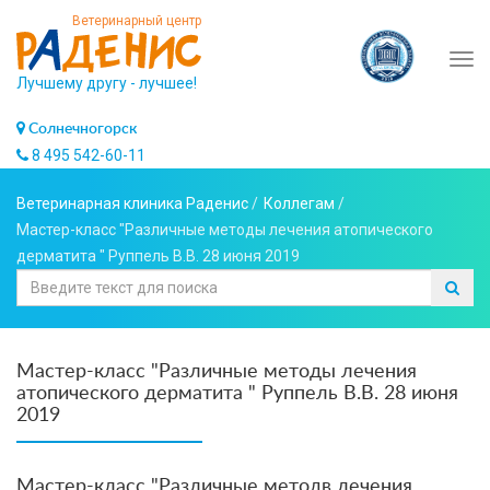
Ветеринарный центр
Tog
Лучшему другу - лучшее!
navi
Солнечногорск
8 495 542-60-11
Ветеринарная клиника Раденис
/
Коллегам
/
Мастер-класс "Различные методы лечения атопического
дерматита " Руппель В.В. 28 июня 2019
Мастер-класс "Различные методы лечения
атопического дерматита " Руппель В.В. 28 июня
2019
Мастер-класс "Различные методв лечения