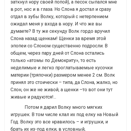
заткнул нору своей попой), а песок сыпался мне
в рот, нос и в глаза. Но Слона я достал и сразу
отдал в зубы Волку, который с нетерпением
ожидал меня у входа в нору. И что же вы
думаете? В ту же секунду Волк гордо вручил
Слона назад щенкам! Щенки за время этой
эпопеи со Слоном существенно подросли. В
общем, через пару дней от Слона остались
только «атомы по Демокриту», то есть
неделимые и легко проглатываемые кусочки
материи (тряпочки) размером менее 2 см. Волк
принял это стоически – типа, да Слона, жалко, но
Слон, он же не живой, а щенки –то вот они тут
живые и радуются!...
Потом я дарил Волку много мягких
игрушек. В том числе клал их под елку на Новый
Год. Волку это все нравилось – и игрушки, и
брать их из-под елки, в условный,