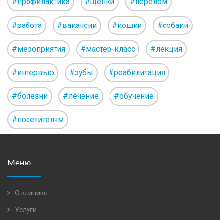
#профилактика
#щенки
#перелом
#работа
#вакансии
#кошки
#собаки
#мероприятия
#мастер-класс
#лекция
#интервью
#зубы
#реабилитация
#болезни
#лечение
#обучение
#посетителям
Меню
О клинике
Услуги