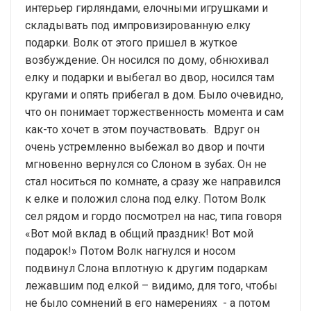
интерьер гирляндами, елочными игрушками и
складывать под импровизированную елку
подарки. Волк от этого пришел в жуткое
возбуждение. Он носился по дому, обнюхивал
елку и подарки и выбегал во двор, носился там
кругами и опять прибегал в дом. Было очевидно,
что он понимает торжественность момента и сам
как-то хочет в этом поучаствовать. Вдруг он
очень устремленно выбежал во двор и почти
мгновенно вернулся со Слоном в зубах. Он не
стал носиться по комнате, а сразу же направился
к елке и положил слона под елку. Потом Волк
сел рядом и гордо посмотрел на нас, типа говоря
«Вот мой вклад в общий праздник! Вот мой
подарок!» Потом Волк нагнулся и носом
подвинул Слона вплотную к другим подаркам
лежавшим под елкой – видимо, для того, чтобы
не было сомнений в его намерениях - а потом