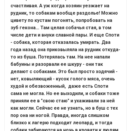
счастливая. А уж когда хозяин уезжает на
рудник, то собакам вообще раздолье! Можно
цивету по кустам погонять, попробовать на
зуб гекона... Там целая собачья стая, в том
числе дети и внуки славной пары. И еще Споти
- собака, которая отказалась умирать. Два
года назад она приковыляла на рудник откуда-
то из буша. Потерялась там. На нее напали
бабуины и разорвали ее шкуру - они так
делают с собаками. Это был просто ходячий -
нет, ковыляющий - кусок голого мяса, очень
худой и обезвоженный, даже есть Споти
сама не могла. Но ее выходили, и собаки тоже
приняли ее в "свою стаю" и ухаживали за ней
как могли. Сейчас ее не узнать, но в буш с тех
пор она ни ногой. Правда, иногда слишком
близко к лагерю подходит леопард, и тогда
собаки забираются на ночь в кровати к людям.