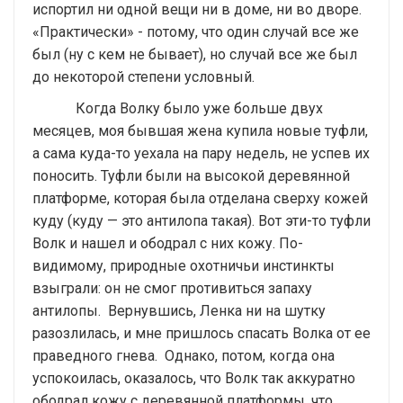
испортил ни одной вещи ни в доме, ни во дворе.
«Практически» - потому, что один случай все же
был (ну с кем не бывает), но случай все же был
до некоторой степени условный.
Когда Волку было уже больше двух
месяцев, моя бывшая жена купила новые туфли,
а сама куда-то уехала на пару недель, не успев их
поносить. Туфли были на высокой деревянной
платформе, которая была отделана сверху кожей
куду (куду — это антилопа такая). Вот эти-то туфли
Волк и нашел и ободрал с них кожу. По-
видимому, природные охотничьи инстинкты
взыграли: он не смог противиться запаху
антилопы. Вернувшись, Ленка ни на шутку
разозлилась, и мне пришлось спасать Волка от ее
праведного гнева. Однако, потом, когда она
успокоилась, оказалось, что Волк так аккуратно
ободрал кожу с деревянной платформы, что