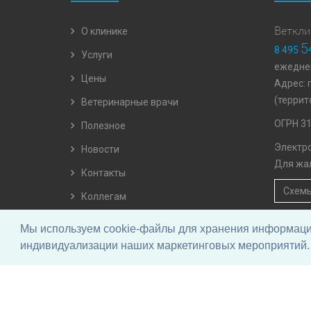
О клинике
Веткли
5
8 495
Услуги
ежеднев
Цены
Адрес: 
(террит
Ветеринарные врачи
ОГРН 3
Полезное
Электро
Новости
Для жа
Контакты
Схемы
Коллегам
Отзывы
Мы используем cookie-файлы для хранения информации 
Вопросы и ответы
индивидуализации наших маркетинговых мероприятий. 
© Ветеринарный центр Раденис.