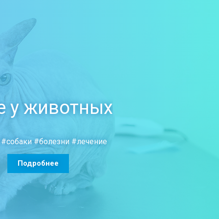
е у животных
#собаки
#болезни
#лечение
Подробнее