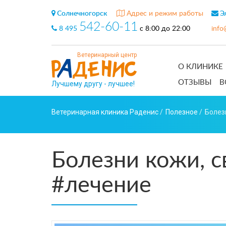
Солнечногорск
Адрес и режим работы
Эл
542-60-11
8 495
с 8:00 до 22:00
info
Ветеринарный центр
О КЛИНИКЕ
ОТЗЫВЫ
В
Лучшему другу - лучшее!
Ветеринарная клиника Раденис
/
Полезное
/
Болез
Болезни кожи, с
#лечение