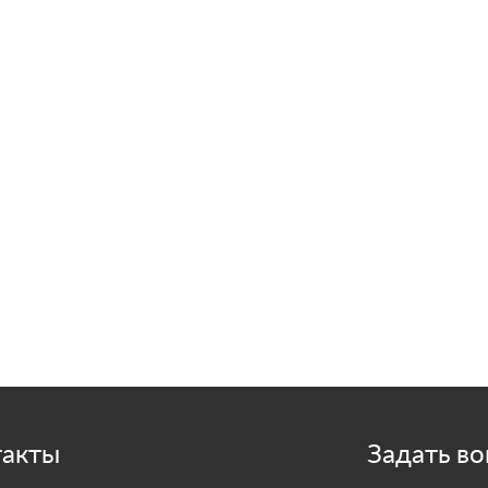
такты
Задать во