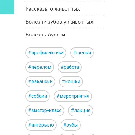
Рассказы о животных
Болезни зубов у животных
Болезнь Ауески
#профилактика
#щенки
#перелом
#работа
#вакансии
#кошки
#собаки
#мероприятия
#мастер-класс
#лекция
#интервью
#зубы