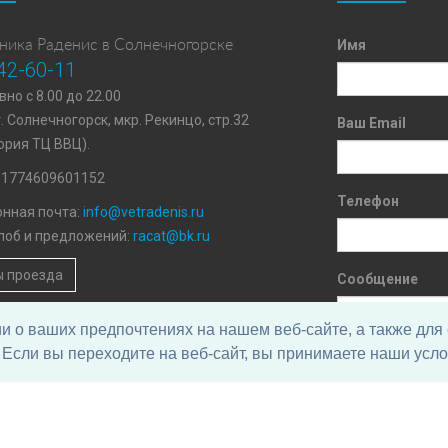
ника Раденис в Солнечногорске
Имя
42-60-11
но с 8.00 до 22.00
г. Солнечногорск, мкр. Рекинцо, стр.32
Ваш Email
ория ТЦ ВВЦ).
11774609601152
Телефон
нная почта:
info@vetradenis.ru
лоб и предложений:
racat@bk.ru
 проезда
Сообщение
о ваших предпочтениях на нашем веб-сайте, а также для 
Если вы переходите на веб-сайт, вы принимаете наши усло
Нажимая на кнопк