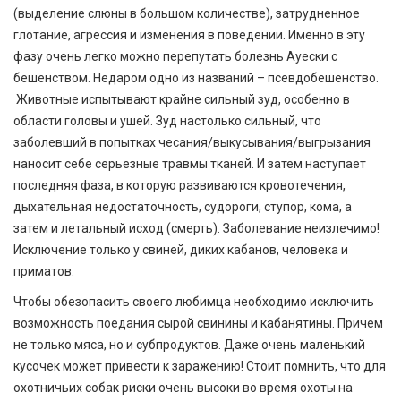
(выделение слюны в большом количестве), затрудненное
глотание, агрессия и изменения в поведении. Именно в эту
фазу очень легко можно перепутать болезнь Ауески с
бешенством. Недаром одно из названий – псевдобешенство.
Животные испытывают крайне сильный зуд, особенно в
области головы и ушей. Зуд настолько сильный, что
заболевший в попытках чесания/выкусывания/выгрызания
наносит себе серьезные травмы тканей. И затем наступает
последняя фаза, в которую развиваются кровотечения,
дыхательная недостаточность, судороги, ступор, кома, а
затем и летальный исход (смерть). Заболевание неизлечимо!
Исключение только у свиней, диких кабанов, человека и
приматов.
Чтобы обезопасить своего любимца необходимо исключить
возможность поедания сырой свинины и кабанятины. Причем
не только мяса, но и субпродуктов. Даже очень маленький
кусочек может привести к заражению! Стоит помнить, что для
охотничьих собак риски очень высоки во время охоты на