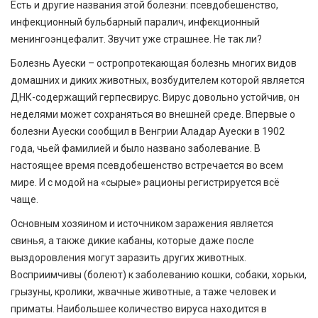
Есть и другие названия этой болезни: псевдобешенство,
инфекционный бульбарный паралич, инфекционный
менингоэнцефалит. Звучит уже страшнее. Не так ли?
Болезнь Ауески – остропротекающая болезнь многих видов
домашних и диких животных, возбудителем которой является
ДНК-содержащий герпесвирус. Вирус довольно устойчив, он
неделями может сохраняться во внешней среде. Впервые о
болезни Ауески сообщил в Венгрии Аладар Ауески в 1902
года, чьей фамилией и было названо заболевание. В
настоящее время псевдобешенство встречается во всем
мире. И с модой на «сырые» рационы регистрируется всё
чаще.
Основным хозяином и источником заражения является
свинья, а также дикие кабаны, которые даже после
выздоровления могут заразить других животных.
Восприимчивы (болеют) к заболеванию кошки, собаки, хорьки,
грызуны, кролики, жвачные животные, а таже человек и
приматы. Наибольшее количество вируса находится в