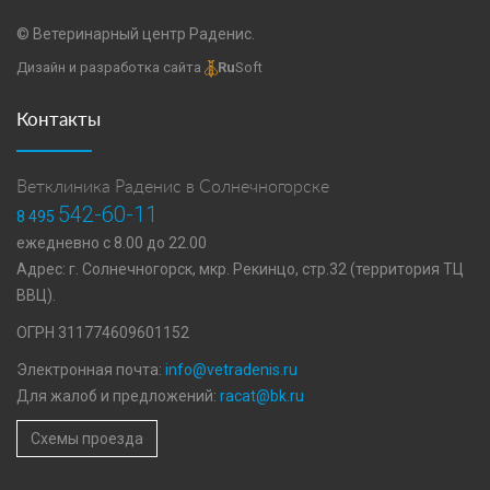
© Ветеринарный центр Раденис.
Дизайн и разработка сайта
Ru
Soft
Контакты
Ветклиника Раденис в Солнечногорске
542-60-11
8 495
ежедневно с 8.00 до 22.00
Адрес: г. Солнечногорск, мкр. Рекинцо, стр.32 (территория ТЦ
ВВЦ).
ОГРН 311774609601152
Электронная почта:
info@vetradenis.ru
Для жалоб и предложений:
racat@bk.ru
Схемы проезда