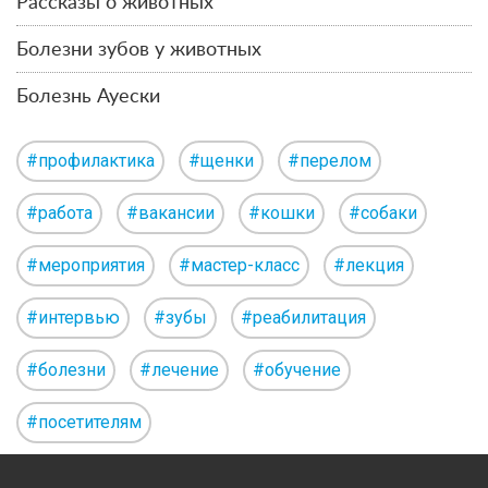
Рассказы о животных
Болезни зубов у животных
Болезнь Ауески
#профилактика
#щенки
#перелом
#работа
#вакансии
#кошки
#собаки
#мероприятия
#мастер-класс
#лекция
#интервью
#зубы
#реабилитация
#болезни
#лечение
#обучение
#посетителям