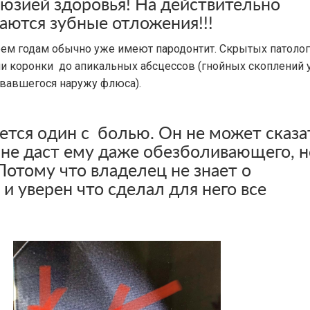
юзией здоровья! На действительно
аются зубные отложения!!!
трем годам обычно уже имеют пародонтит. Скрытых патоло
и коронки до апикальных абсцессов (гнойных скоплений 
рвавшегося наружу флюса).
ется один с болью. Он не может сказа
о не даст ему даже обезболивающего, н
 Потому что владелец не знает о
и уверен что сделал для него все