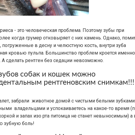
риеса - это человеческая проблема. Поэтому зубы при
лее когда грумер отковыряет с них камень. Однако, пом
, погруженные в десну и челюстную кость, внутри зуба
нная кровью пульпа. Большинство проблем кроется именно
. А сделать рентген без седации невозможно.
 зубов собак и кошек можно
 дентальным рентгеновским снимкам!!!
 налет, забрали животное домой с чистыми белыми зубками
ными владельцами и успокаиваетесь на какое-то время (
оркой и запах изо рта питомца не станет невыносимым) а
 зубную боль!