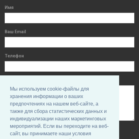
Имя
Ваш Email
Телефон
Сообщение
Мы используем cookie-файлы для
хранения информации о ваших
предпочтениях на нашем веб-сайте, а
также для сбора статистических данных и
индивидуализации наших маркетинговых
мероприятий. Если вы переходите на веб-
Нажимая на кнопку, вы даете согласие на обработку своих
сайт, вы принимаете наши условия
персональных данных и соглашаетесь с
Политикой