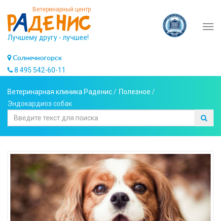
Ветеринарный центр
Tog
Лучшему другу - лучшее!
navi
Солнечногорск
8 495 542-60-11
Ветеринарная клиника Раденис
/
Полезное
/
Эндокардиоз собак