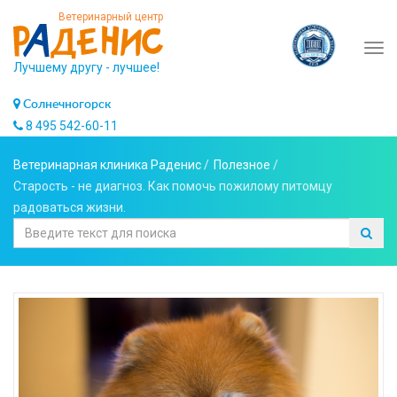
Ветеринарный центр
Tog
Лучшему другу - лучшее!
navi
Солнечногорск
8 495 542-60-11
Ветеринарная клиника Раденис
/
Полезное
/
Старость - не диагноз. Как помочь пожилому питомцу
радоваться жизни.