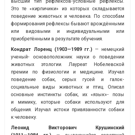
высший тип
рефлексов-условные
рефлексы.
Это те «кирпичики» из которых складывается
поведение животных и человека. По способам
формирования рефлексы бывают врождёнными
или видовыми и индивидуальными или
приобретёнными в результате обучения.
Кондрат Лоренц (
1903—1989 гг.
)
— немецкий
ученый- основоположник науки о поведении
животных этологии. Лауреат Нобелевской
премии по физиологии и медицине. Изучал
поведение собак, серых гусей и галок-
социальные виды животных и птиц. Описал
основные инстинкты собак, их «язык»- позы
и мимику, которые собаки используют для
общения. Изучал истоки привязанности собаки
к человеку.
Леонид Викторович Крушинский