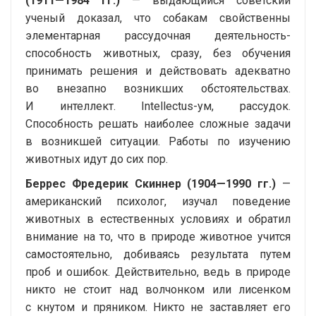
(
1911—1984 гг.
)
— выдающийся советский
ученый доказал, что собакам свойственны
элементарная рассудочная деятельность-
способность животных, сразу, без обучения
принимать решения и действовать адекватно
во внезапно возникших обстоятельствах.
И интеллект.
Intellectus-ум
, рассудок.
Способность решать наиболее сложные задачи
в возникшей ситуации. Работы по изучению
животных идут до сих пор.
Беррес Фредерик Скиннер (
1904—1990 гг.
)
—
американский психолог, изучал поведение
животных в естественных условиях и обратил
внимание на то, что в природе животное учится
самостоятельно, добиваясь результата путем
проб и ошибок. Действительно, ведь в природе
никто не стоит над волчонком или лисенком
с кнутом и пряником. Никто не заставляет его