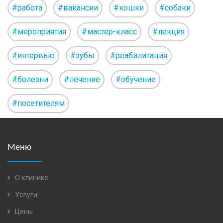
#работа
#вакансии
#кошки
#собаки
#мероприятия
#мастер-класс
#лекция
#интервью
#зубы
#реабилитация
#болезни
#лечение
#обучение
#посетителям
Меню
О клинике
Услуги
Цены