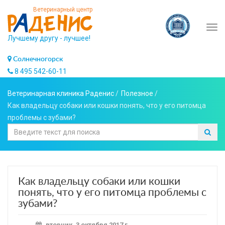
Ветеринарный центр
Tog
Лучшему другу - лучшее!
navi
Солнечногорск
8 495 542-60-11
Ветеринарная клиника Раденис
/
Полезное
/
Как владельцу собаки или кошки понять, что у его питомца
проблемы с зубами?
Как владельцу собаки или кошки
понять, что у его питомца проблемы с
зубами?
вторник, 3 октября 2017 г.