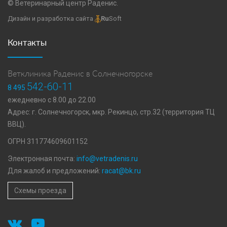
© Ветеринарный центр Раденис.
Дизайн и разработка сайта
Ru
Soft
Контакты
Ветклиника Раденис в Солнечногорске
542-60-11
8 495
ежедневно с 8.00 до 22.00
Адрес: г. Солнечногорск, мкр. Рекинцо, стр.32 (территория ТЦ
ВВЦ).
ОГРН 311774609601152
Электронная почта:
info@vetradenis.ru
Для жалоб и предложений:
racat@bk.ru
Схемы проезда