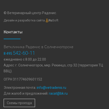
© Ветеринарный центр Раденис.
Дизайн и разработка сайта
Ru
Soft
Контакты
Ветклиника Раденис в Солнечногорске
542-60-11
8 495
ежедневно с 8.00 до 22.00
Адрес: г. Солнечногорск, мкр. Рекинцо, стр.32 (территория ТЦ
ВВЦ).
ОГРН 311774609601152
Электронная почта:
info@vetradenis.ru
Для жалоб и предложений:
racat@bk.ru
Схемы проезда