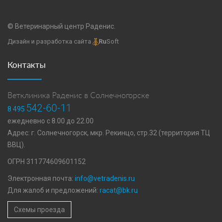
© Ветеринарный центр Раденис.
Дизайн и разработка сайта
Ru
Soft
Контакты
Ветклиника Раденис в Солнечногорске
542-60-11
8 495
ежедневно с 8.00 до 22.00
Адрес: г. Солнечногорск, мкр. Рекинцо, стр.32 (территория ТЦ
ВВЦ).
ОГРН 311774609601152
Электронная почта:
info@vetradenis.ru
Для жалоб и предложений:
racat@bk.ru
Схемы проезда