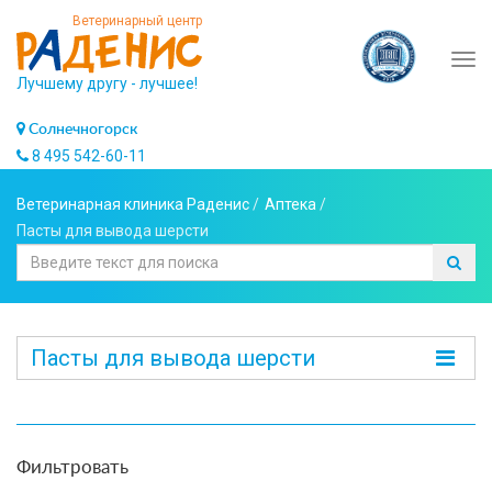
Ветеринарный центр
Tog
Лучшему другу - лучшее!
navi
Солнечногорск
8 495 542-60-11
Ветеринарная клиника Раденис
/
Аптека
/
Пасты для вывода шерсти
Пасты для вывода шерсти
Фильтровать