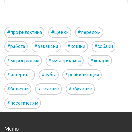
#профилактика
#щенки
#перелом
#работа
#вакансии
#кошки
#собаки
#мероприятия
#мастер-класс
#лекция
#интервью
#зубы
#реабилитация
#болезни
#лечение
#обучение
#посетителям
Меню