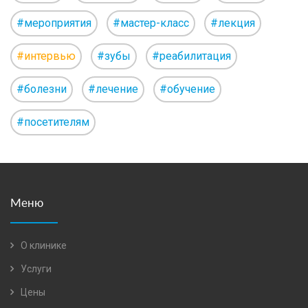
#мероприятия
#мастер-класс
#лекция
#интервью
#зубы
#реабилитация
#болезни
#лечение
#обучение
#посетителям
Меню
О клинике
Услуги
Цены