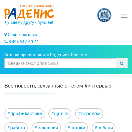
Ветеринарный центр
Tog
Лучшему другу - лучшее!
navi
Солнечногорск
8 495 542-60-11
Ветеринарная клиника Раденис
/
Новости
Все новости, связанные с тегом #интервью
#профилактика
#щенки
#перелом
#работа
#вакансии
#кошки
#собаки