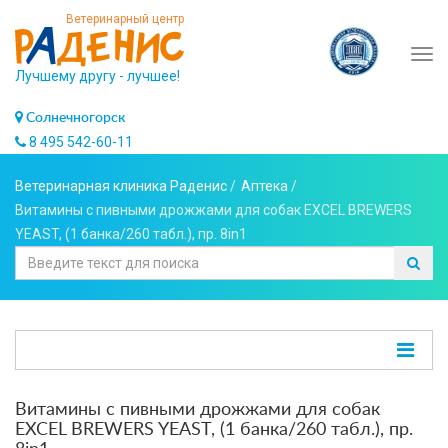
Ветеринарный центр
Tog
Лучшему другу - лучшее!
navi
Солнечногорск
8 495 542-60-11
Ветеринарная клиника Раденис
/
Аптека
/
Витамины с пивными дрожжами для собак EXCEL BREWERS
YEAST, (1 банка/260 табл.), пр. 8in1
Витамины с пивными дрожжами для собак
EXCEL BREWERS YEAST, (1 банка/260 табл.), пр.