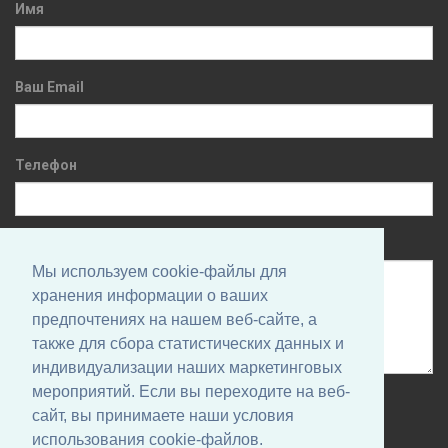
Имя
Ваш Email
Телефон
Сообщение
Мы используем cookie-файлы для
хранения информации о ваших
предпочтениях на нашем веб-сайте, а
также для сбора статистических данных и
индивидуализации наших маркетинговых
мероприятий. Если вы переходите на веб-
Нажимая на кнопку, вы даете согласие на обработку своих
сайт, вы принимаете наши условия
персональных данных и соглашаетесь с
Политикой
использования cookie-файлов.