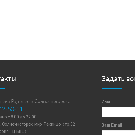
такты
Задать во
ника Раденис в Солнечногорске
Имя
42-60-11
но с 8.00 до 22.00
г. Солнечногорск, мкр. Рекинцо, стр.32
Ваш Email
ория ТЦ ВВЦ).