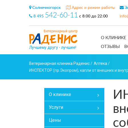
Солнечногорск
Адрес и режим работы
Эл
542-60-11
8 495
с 8:00 до 22:00
info
Ветеринарный центр
О КЛИНИКЕ
ОТЗЫВЫ
В
Лучшему другу - лучшее!
Ветеринарная клиника Раденис
/
Аптека
/
ИНСПЕКТОР (пр.Экопром), капли от внешних и внутр
ИН
О клинике
вн
Услуги
со
Цены