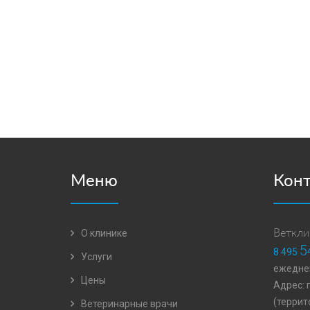
Меню
Кон
О клинике
Веткли
5
8 495
Услуги
ежеднев
Цены
Адрес: 
(террит
Ветеринарные врачи